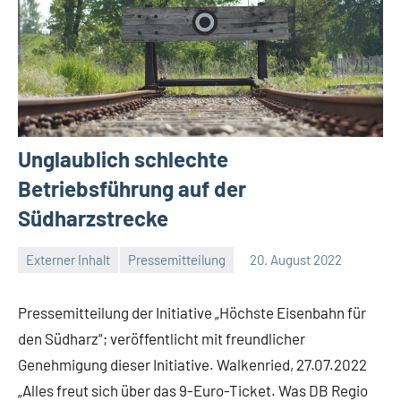
Unglaublich schlechte
Betriebsführung auf der
Südharzstrecke
Externer Inhalt
Pressemitteilung
20. August 2022
Malte
Keine
Diehl
Kommentare
Pressemitteilung der Initiative „Höchste Eisenbahn für
den Südharz“; veröffentlicht mit freundlicher
Genehmigung dieser Initiative. Walkenried, 27.07.2022
„Alles freut sich über das 9-Euro-Ticket. Was DB Regio