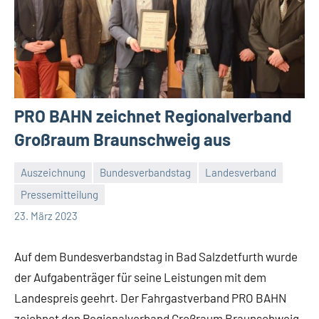
PRO BAHN zeichnet Regionalverband
Großraum Braunschweig aus
Auszeichnung
Bundesverbandstag
Landesverband
Pressemitteilung
Malte
Keine
23. März 2023
Diehl
Kommentare
Auf dem Bundesverbandstag in Bad Salzdetfurth wurde
der Aufgabenträger für seine Leistungen mit dem
Landespreis geehrt. Der Fahrgastverband PRO BAHN
zeichnet den Regionalverband Großraum Braunschweig