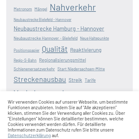
Nahverkehr
Metronom
Mängel
Neubaustrecke Bielefeld - Hannover
Neubaustrecke Hamburg - Hannover
Neubaustrecke Hannover - Bielefeld
Neue Haltepunkte
Qualität
Reaktivierung
Positionspapier
Regionalisierungsmittel
Regio-S-Bahn
Schienenersatzverkehr
Start Niedersachsen-Mitte
Streckenausbau
Streik
Tarife
Verkehrswende
Verspätungen
Wasserstoff
Wir verwenden Cookies auf unserer Webseite, um bestimmte
Zugausfälle
Funktionen anzubieten. Indem Sie auf "Alle akzeptieren”
Weserbahn
Wunderline
Zugangebot
klicken, stimmen Sie der Verwendung aller Cookies zu. Über
"Einstellungen" können Sie detaillierter bestimmen, welche
Cookies verwendet werden dürfen. Für detaillierte
Informationen zum Datenschutz rufen Sie bitte unsere
Datenschutzerklärung
auf.