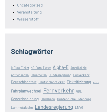
Uncategorized
Veranstaltung
Wasserstoff
Schlagwörter
Alpha-E
9-Euro-Ticket
49-Euro-Ticket
Amerikalinie
Busverkehr
Antriebsarten
Bauarbeiten
Bundesregierung
Deutschlandtakt
Elektrifizierung
Deutschlandticket
erixx
Fernverkehr
Fahrplanwechsel
GDL
Generalsanierung
Huntebrücke Oldenburg
Heidebahn
Landesregierung
Lammetalbahn
LNVG