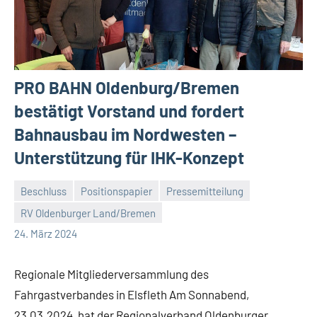
PRO BAHN Oldenburg/Bremen
bestätigt Vorstand und fordert
Bahnausbau im Nordwesten –
Unterstützung für IHK-Konzept
Beschluss
Positionspapier
Pressemitteilung
RV Oldenburger Land/Bremen
Malte
Keine
24. März 2024
Diehl
Kommentare
Regionale Mitgliederversammlung des
Fahrgastverbandes in Elsfleth Am Sonnabend,
23.03.2024, hat der Regionalverband Oldenburger