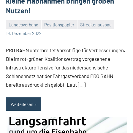
kleine Maßnahmen bringen großen
Nutzen!
Landesverband
Positionspapier
Streckenausbau
Malte
Keine
19. Dezember 2022
Diehl
Kommentare
PRO BAHN unterbreitet Vorschläge für Verbesserungen.
Die im rot-grünen Koalitionsvertrag vorgesehene
Infrastrukturoffensive für das niedersächsische
Schienennetz hat der Fahrgastverband PRO BAHN
bereits ausdrücklich gelobt. Laut […]
Weiterlesen