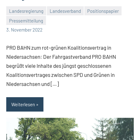
Landesregierung
Landesverband
Positionspapier
Pressemitteilung
Malte
Keine
3. November 2022
Diehl
Kommentare
PRO BAHN zum rot-grünen Koalitionsvertrag in
Niedersachsen: Der Fahrgastverband PRO BAHN
begrüßt viele Inhalte des jüngst geschlossenen
Koalitionsvertrages zwischen SPD und Grünen in
Niedersachsen und […]
Weiterlesen