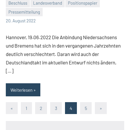
Beschluss
Landesverband
Positionspapier
Pressemitteilung
Malte
Keine
20. August 2022
Diehl
Kommentare
Hannover, 19.06.2022 Die Anbindung Niedersachsens
und Bremens hat sich in den vergangenen Jahrzehnten
deutlich verschlechtert. Daran wird auch der
Deutschlandtakt im aktuellen Entwurf nichts ändern,
[…]
Weiterlesen
Seitennummerierung
Vorherige
Nächste
«
1
2
3
4
5
»
Beiträge
Beiträge
der