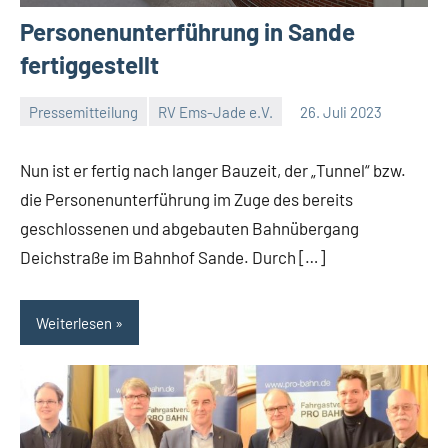
Personenunterführung in Sande
fertiggestellt
Pressemitteilung
RV Ems-Jade e.V.
26. Juli 2023
Malte
Keine
Diehl
Kommentare
Nun ist er fertig nach langer Bauzeit, der „Tunnel“ bzw.
die Personenunterführung im Zuge des bereits
geschlossenen und abgebauten Bahnübergang
Deichstraße im Bahnhof Sande. Durch […]
Weiterlesen