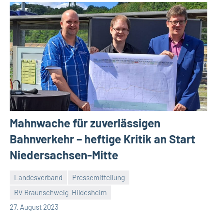
Mahnwache für zuverlässigen
Bahnverkehr – heftige Kritik an Start
Niedersachsen-Mitte
Landesverband
Pressemitteilung
RV Braunschweig-Hildesheim
Malte
Ein
27. August 2023
Diehl
Kommentar