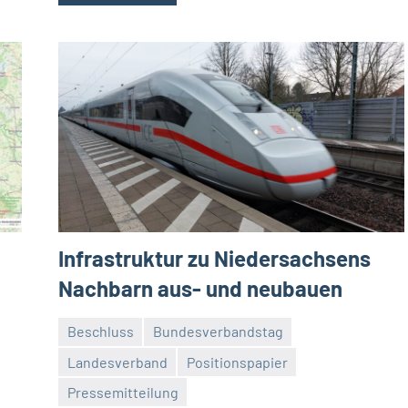
Infrastruktur zu Niedersachsens
Nachbarn aus- und neubauen
Beschluss
Bundesverbandstag
Landesverband
Positionspapier
Malte
Keine
Pressemitteilung