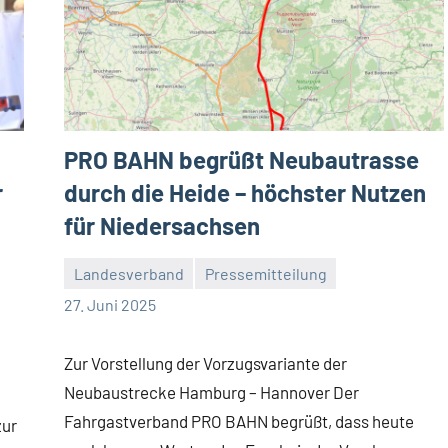
PRO BAHN begrüßt Neubautrasse
r
durch die Heide – höchster Nutzen
für Niedersachsen
Landesverband
Pressemitteilung
Malte
5
27. Juni 2025
Diehl
Kommentare
Zur Vorstellung der Vorzugsvariante der
Neubaustrecke Hamburg – Hannover Der
Fahrgastverband PRO BAHN begrüßt, dass heute
zur