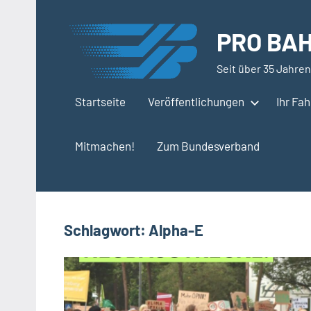
Zum
Inhalt
PRO BAH
springen
Seit über 35 Jahren
Startseite
Veröffentlichungen
Ihr Fa
Mitmachen!
Zum Bundesverband
Schlagwort:
Alpha-E