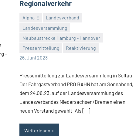
Regionalverkehr
Alpha-E
Landesverband
Landesversammlung
Neubaustrecke Hamburg - Hannover
Malte
Keine
e
Pressemitteilung
Reaktivierung
Diehl
Kommentare
rg –
26. Juni 2023
Pressemitteilung zur Landesversammlung in Soltau
Der Fahrgastverband PRO BAHN hat am Sonnabend,
dem 24.06.23, auf der Landesversammlung des
Landesverbandes Niedersachsen/Bremen einen
neuen Vorstand gewählt. Als […]
Weiterlesen