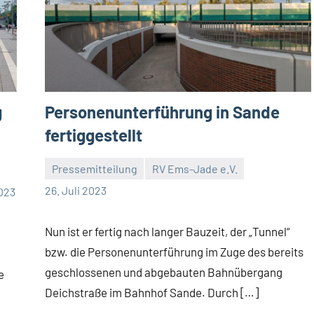
g
Personenunterführung in Sande
fertiggestellt
Pressemitteilung
RV Ems-Jade e.V.
Malte
Keine
26. Juli 2023
2023
Diehl
Kommentare
Nun ist er fertig nach langer Bauzeit, der „Tunnel“
bzw. die Personenunterführung im Zuge des bereits
geschlossenen und abgebauten Bahnübergang
e
Deichstraße im Bahnhof Sande. Durch […]