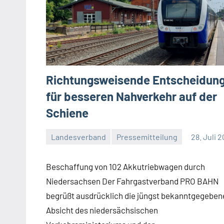
Richtungsweisende Entscheidun
für besseren Nahverkehr auf der
Schiene
Landesverband
Pressemitteilung
28. Juli 
Malte
Ein
Diehl
Kommentar
Beschaffung von 102 Akkutriebwagen durch
Niedersachsen Der Fahrgastverband PRO BAHN
begrüßt ausdrücklich die jüngst bekanntgegeben
Absicht des niedersächsischen