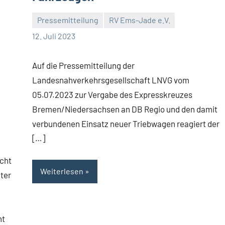
Pressemitteilung
RV Ems-Jade e.V.
Malte
5
12. Juli 2023
Diehl
Kommentare
Auf die Pressemitteilung der
Landesnahverkehrsgesellschaft LNVG vom
05.07.2023 zur Vergabe des Expresskreuzes
Bremen/Niedersachsen an DB Regio und den damit
verbundenen Einsatz neuer Triebwagen reagiert der
[…]
icht
Weiterlesen
ter
ht