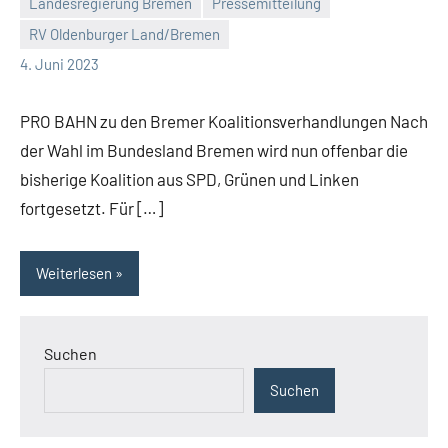
Landesregierung Bremen
Pressemitteilung
RV Oldenburger Land/Bremen
Malte
Keine
4. Juni 2023
Diehl
Kommentare
PRO BAHN zu den Bremer Koalitionsverhandlungen Nach
der Wahl im Bundesland Bremen wird nun offenbar die
bisherige Koalition aus SPD, Grünen und Linken
fortgesetzt. Für […]
Weiterlesen
Suchen
Suchen