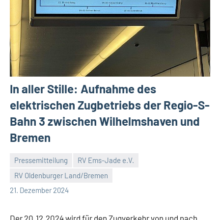
In aller Stille: Aufnahme des
elektrischen Zugbetriebs der Regio-S-
Bahn 3 zwischen Wilhelmshaven und
Bremen
Pressemitteilung
RV Ems-Jade e.V.
RV Oldenburger Land/Bremen
Malte
2
21. Dezember 2024
Diehl
Kommentare
Der 20.12.2024 wird für den Zugverkehr von und nach