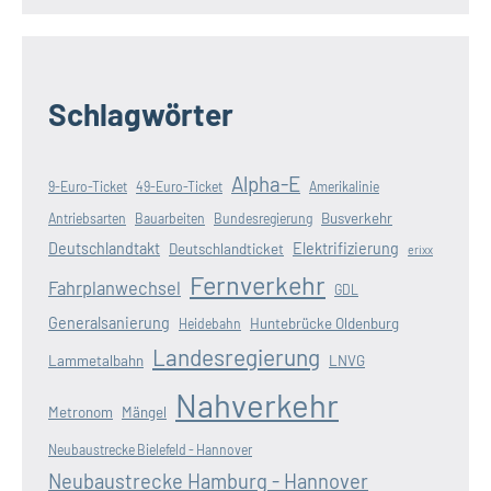
Schlagwörter
Alpha-E
9-Euro-Ticket
49-Euro-Ticket
Amerikalinie
Busverkehr
Antriebsarten
Bauarbeiten
Bundesregierung
Deutschlandtakt
Elektrifizierung
Deutschlandticket
erixx
Fernverkehr
Fahrplanwechsel
GDL
Generalsanierung
Huntebrücke Oldenburg
Heidebahn
Landesregierung
Lammetalbahn
LNVG
Nahverkehr
Metronom
Mängel
Neubaustrecke Bielefeld - Hannover
Neubaustrecke Hamburg - Hannover