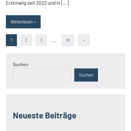
Erstmalig seit 2022 und in […]
Weiterlesen
Seitennummerierung
Nächste
1
2
3
…
16
»
Beiträge
der
Beiträge
Suchen
Suchen
Neueste Beiträge