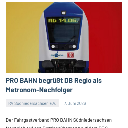
PRO BAHN begrüßt DB Regio als
Metronom-Nachfolger
RV Südniedersachsen e.V.
7. Juni 2026
RV
2
Suedniedersachsen
Kommentare
Der Fahrgastverband PRO BAHN Südniedersachsen
e.V.