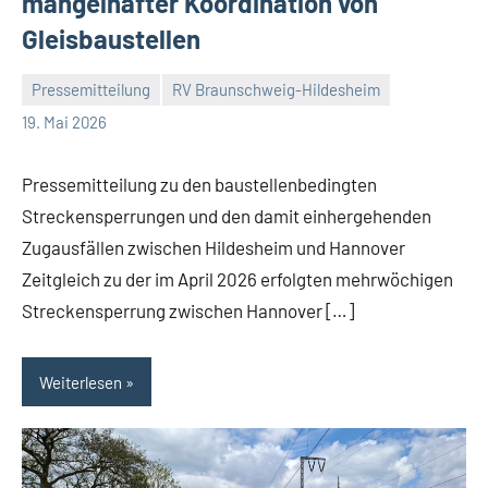
mangelhafter Koordination von
Gleisbaustellen
Pressemitteilung
RV Braunschweig-Hildesheim
RV
Ein
19. Mai 2026
Braunschweig-
Kommentar
Hildesheim
Pressemitteilung zu den baustellenbedingten
Streckensperrungen und den damit einhergehenden
Zugausfällen zwischen Hildesheim und Hannover
Zeitgleich zu der im April 2026 erfolgten mehrwöchigen
Streckensperrung zwischen Hannover […]
Weiterlesen