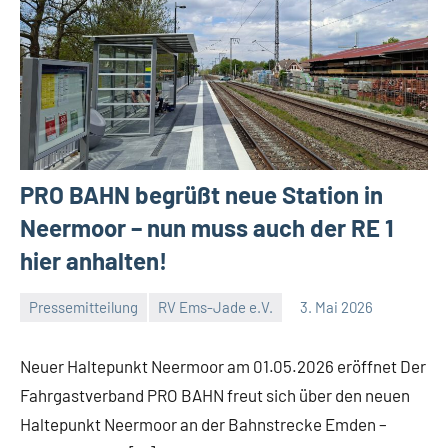
PRO BAHN begrüßt neue Station in
Neermoor – nun muss auch der RE 1
hier anhalten!
Pressemitteilung
RV Ems-Jade e.V.
3. Mai 2026
Malte
8
Diehl
Kommentare
Neuer Haltepunkt Neermoor am 01.05.2026 eröffnet Der
Fahrgastverband PRO BAHN freut sich über den neuen
Haltepunkt Neermoor an der Bahnstrecke Emden –