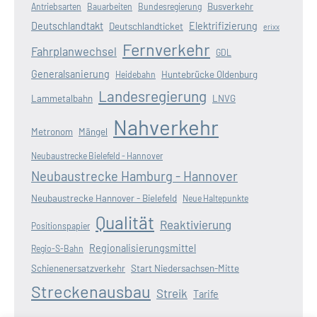
Busverkehr
Antriebsarten
Bauarbeiten
Bundesregierung
Deutschlandtakt
Elektrifizierung
Deutschlandticket
erixx
Fernverkehr
Fahrplanwechsel
GDL
Generalsanierung
Huntebrücke Oldenburg
Heidebahn
Landesregierung
Lammetalbahn
LNVG
Nahverkehr
Metronom
Mängel
Neubaustrecke Bielefeld - Hannover
Neubaustrecke Hamburg - Hannover
Neubaustrecke Hannover - Bielefeld
Neue Haltepunkte
Qualität
Reaktivierung
Positionspapier
Regionalisierungsmittel
Regio-S-Bahn
Schienenersatzverkehr
Start Niedersachsen-Mitte
Streckenausbau
Streik
Tarife