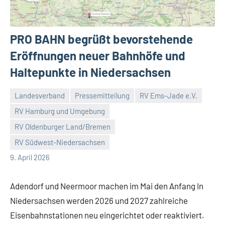
PRO BAHN begrüßt bevorstehende
Eröffnungen neuer Bahnhöfe und
Haltepunkte in Niedersachsen
Landesverband
Pressemitteilung
RV Ems-Jade e.V.
RV Hamburg und Umgebung
RV Oldenburger Land/Bremen
Malte
5
RV Südwest-Niedersachsen
Diehl
Kommentare
9. April 2026
Adendorf und Neermoor machen im Mai den Anfang In
Niedersachsen werden 2026 und 2027 zahlreiche
Eisenbahnstationen neu eingerichtet oder reaktiviert.