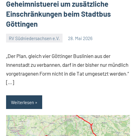
Geheimnistuerei um zusätzliche
Einschränkungen beim Stadtbus
Göttingen
RV Südniedersachsen e.V.
28. Mai 2026
RV
Ein
Suedniedersachsen
Kommentar
„Der Plan, gleich vier Göttinger Buslinien aus der
e.V.
Innenstadt zu verbannen, darf in der bisher nur mündlich
vorgetragenen Form nicht in die Tat umgesetzt werden.“
[…]
Weiterlesen