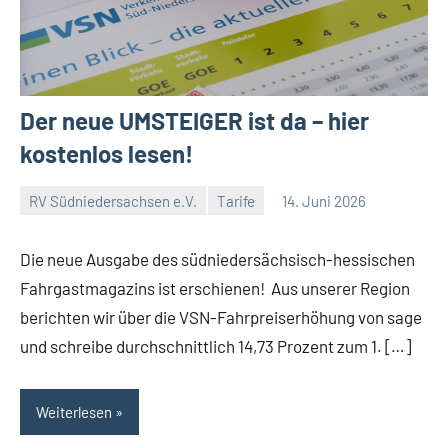
Der neue UMSTEIGER ist da – hier
kostenlos lesen!
RV Südniedersachsen e.V.
Tarife
14. Juni 2026
RV
Keine
Suedniedersachsen
Kommentare
Die neue Ausgabe des südniedersächsisch-hessischen
e.V.
Fahrgastmagazins ist erschienen! Aus unserer Region
berichten wir über die VSN-Fahrpreiserhöhung von sage
und schreibe durchschnittlich 14,73 Prozent zum 1. […]
Weiterlesen