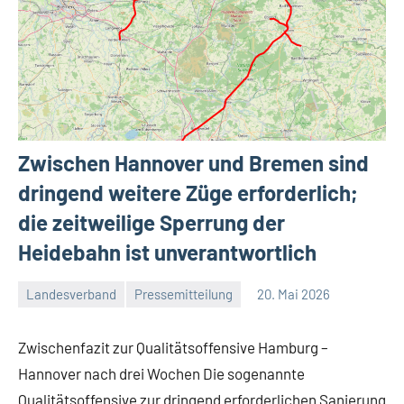
Zwischen Hannover und Bremen sind
dringend weitere Züge erforderlich;
die zeitweilige Sperrung der
Heidebahn ist unverantwortlich
Landesverband
Pressemitteilung
20. Mai 2026
Malte
2
Diehl
Kommentare
Zwischenfazit zur Qualitätsoffensive Hamburg –
Hannover nach drei Wochen Die sogenannte
Qualitätsoffensive zur dringend erforderlichen Sanierung