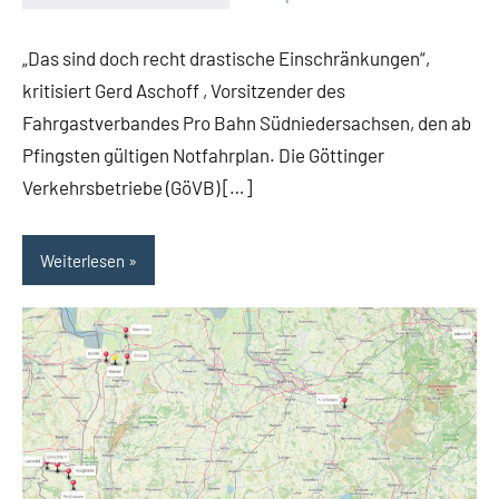
RV
Ein
Suedniedersachsen
Kommentar
„Das sind doch recht drastische Einschränkungen“,
e.V.
kritisiert Gerd Aschoff , Vorsitzender des
Fahrgastverbandes Pro Bahn Südniedersachsen, den ab
Pfingsten gültigen Notfahrplan. Die Göttinger
Verkehrsbetriebe (GöVB) […]
Weiterlesen