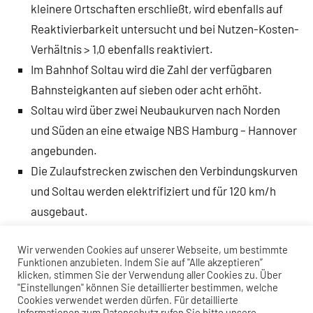
kleinere Ortschaften erschließt, wird ebenfalls auf
Reaktivierbarkeit untersucht und bei Nutzen-Kosten-
Verhältnis > 1,0 ebenfalls reaktiviert.
Im Bahnhof Soltau wird die Zahl der verfügbaren
Bahnsteigkanten auf sieben oder acht erhöht.
Soltau wird über zwei Neubaukurven nach Norden
und Süden an eine etwaige NBS Hamburg – Hannover
angebunden.
Die Zulaufstrecken zwischen den Verbindungskurven
und Soltau werden elektrifiziert und für 120 km/h
ausgebaut.
Die Heidebahn wird für eine bessere Durchlässigkeit
Wir verwenden Cookies auf unserer Webseite, um bestimmte
an geeigneten Stellen mit neuen
Funktionen anzubieten. Indem Sie auf "Alle akzeptieren”
Kreuzungsbahnhöfen oder zweigleisigen Abschnitten
klicken, stimmen Sie der Verwendung aller Cookies zu. Über
"Einstellungen" können Sie detaillierter bestimmen, welche
versehen und südlich von Soltau elektrifiziert.
Cookies verwendet werden dürfen. Für detaillierte
Informationen zum Datenschutz rufen Sie bitte unsere