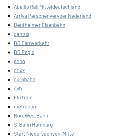
Abellio Rail Mitteldeutschland
Arriva Personenvervoer Nederland
Bentheimer Eisenbahn
cantus
DB Fernverkehr
DB Regio
enno
erixx
eurobahn
evb
Flixtrain
metronom
NordWestBahn
S-Bahn Hamburg
Start Niedersachsen-Mitte