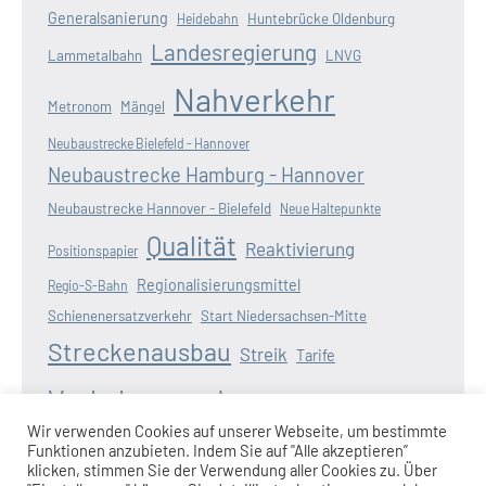
Generalsanierung
Huntebrücke Oldenburg
Heidebahn
Landesregierung
Lammetalbahn
LNVG
Nahverkehr
Metronom
Mängel
Neubaustrecke Bielefeld - Hannover
Neubaustrecke Hamburg - Hannover
Neubaustrecke Hannover - Bielefeld
Neue Haltepunkte
Qualität
Reaktivierung
Positionspapier
Regionalisierungsmittel
Regio-S-Bahn
Schienenersatzverkehr
Start Niedersachsen-Mitte
Streckenausbau
Streik
Tarife
Verkehrswende
Verspätungen
Wasserstoff
Wir verwenden Cookies auf unserer Webseite, um bestimmte
Zugausfälle
Funktionen anzubieten. Indem Sie auf "Alle akzeptieren”
Weserbahn
Wunderline
Zugangebot
klicken, stimmen Sie der Verwendung aller Cookies zu. Über