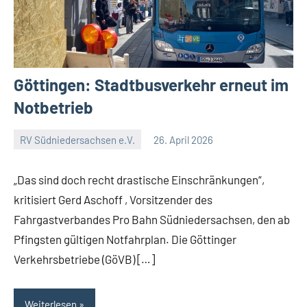
Göttingen: Stadtbusverkehr erneut im
Notbetrieb
RV Südniedersachsen e.V.
26. April 2026
RV
Ein
Suedniedersachsen
Kommentar
„Das sind doch recht drastische Einschränkungen“,
e.V.
kritisiert Gerd Aschoff , Vorsitzender des
Fahrgastverbandes Pro Bahn Südniedersachsen, den ab
Pfingsten gültigen Notfahrplan. Die Göttinger
Verkehrsbetriebe (GöVB) […]
Weiterlesen