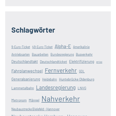
Schlagwörter
Alpha-E
9-Euro-Ticket
49-Euro-Ticket
Amerikalinie
Busverkehr
Antriebsarten
Bauarbeiten
Bundesregierung
Deutschlandtakt
Elektrifizierung
Deutschlandticket
erixx
Fernverkehr
Fahrplanwechsel
GDL
Generalsanierung
Huntebrücke Oldenburg
Heidebahn
Landesregierung
Lammetalbahn
LNVG
Nahverkehr
Metronom
Mängel
Neubaustrecke Bielefeld - Hannover