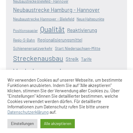
Neubaustrecke Bielefeld - Hannover
Neubaustrecke Hamburg - Hannover
Neubaustrecke Hannover - Bielefeld
Neue Haltepunkte
Qualität
Reaktivierung
Positionspapier
Regionalisierungsmittel
Regio-S-Bahn
Schienenersatzverkehr
Start Niedersachsen-Mitte
Streckenausbau
Streik
Tarife
Verkehrswende
Verspätungen
Wasserstoff
Wir verwenden Cookies auf unserer Webseite, um bestimmte
Zugausfälle
Funktionen anzubieten. Indem Sie auf "Alle akzeptieren”
Weserbahn
Wunderline
Zugangebot
klicken, stimmen Sie der Verwendung aller Cookies zu. Über
"Einstellungen" können Sie detaillierter bestimmen, welche
Cookies verwendet werden dürfen. Für detaillierte
Informationen zum Datenschutz rufen Sie bitte unsere
Datenschutzerklärung
auf.
Impressum
|
Datenschutzerklärung
|
Anmeldung am
Einstellungen
Alle akzeptieren
Redaktionssystem