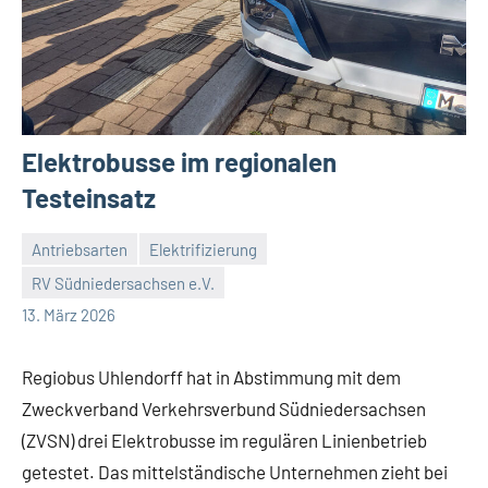
Elektrobusse im regionalen
Testeinsatz
Antriebsarten
Elektrifizierung
RV Südniedersachsen e.V.
RV
Keine
13. März 2026
Suedniedersachsen
Kommentare
e.V.
Regiobus Uhlendorff hat in Abstimmung mit dem
Zweckverband Verkehrsverbund Südniedersachsen
(ZVSN) drei Elektrobusse im regulären Linienbetrieb
getestet. Das mittelständische Unternehmen zieht bei