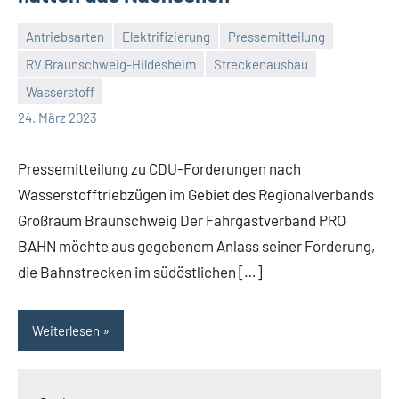
Antriebsarten
Elektrifizierung
Pressemitteilung
RV Braunschweig-Hildesheim
Streckenausbau
Malte
Keine
Wasserstoff
Diehl
Kommentare
24. März 2023
Pressemitteilung zu CDU-Forderungen nach
Wasserstofftriebzügen im Gebiet des Regionalverbands
Großraum Braunschweig Der Fahrgastverband PRO
BAHN möchte aus gegebenem Anlass seiner Forderung,
die Bahnstrecken im südöstlichen […]
Weiterlesen