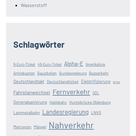
Wasserstoff
Schlagwörter
Alpha-E
9-Euro-Ticket
49-Euro-Ticket
Amerikalinie
Busverkehr
Antriebsarten
Bauarbeiten
Bundesregierung
Deutschlandtakt
Elektrifizierung
Deutschlandticket
erixx
Fernverkehr
Fahrplanwechsel
GDL
Generalsanierung
Huntebrücke Oldenburg
Heidebahn
Landesregierung
Lammetalbahn
LNVG
Nahverkehr
Metronom
Mängel