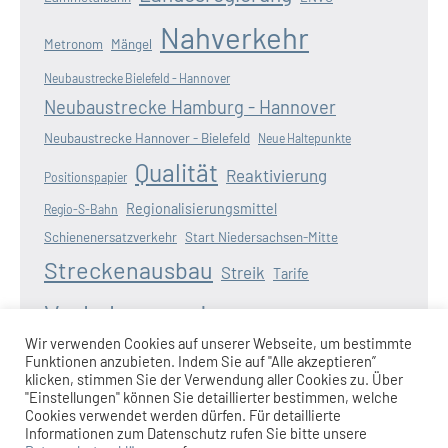
Nahverkehr
Metronom
Mängel
Neubaustrecke Bielefeld - Hannover
Neubaustrecke Hamburg - Hannover
Neubaustrecke Hannover - Bielefeld
Neue Haltepunkte
Qualität
Reaktivierung
Positionspapier
Regionalisierungsmittel
Regio-S-Bahn
Schienenersatzverkehr
Start Niedersachsen-Mitte
Streckenausbau
Streik
Tarife
Verkehrswende
Verspätungen
Wasserstoff
Wir verwenden Cookies auf unserer Webseite, um bestimmte
Zugausfälle
Funktionen anzubieten. Indem Sie auf "Alle akzeptieren”
Weserbahn
Wunderline
Zugangebot
klicken, stimmen Sie der Verwendung aller Cookies zu. Über
"Einstellungen" können Sie detaillierter bestimmen, welche
Cookies verwendet werden dürfen. Für detaillierte
Informationen zum Datenschutz rufen Sie bitte unsere