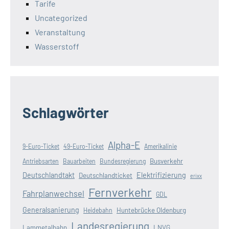
Tarife
Uncategorized
Veranstaltung
Wasserstoff
Schlagwörter
Alpha-E
9-Euro-Ticket
49-Euro-Ticket
Amerikalinie
Busverkehr
Antriebsarten
Bauarbeiten
Bundesregierung
Deutschlandtakt
Elektrifizierung
Deutschlandticket
erixx
Fernverkehr
Fahrplanwechsel
GDL
Generalsanierung
Huntebrücke Oldenburg
Heidebahn
Landesregierung
Lammetalbahn
LNVG