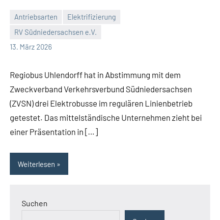
Antriebsarten
Elektrifizierung
RV Südniedersachsen e.V.
RV
Keine
13. März 2026
Suedniedersachsen
Kommentare
e.V.
Regiobus Uhlendorff hat in Abstimmung mit dem
Zweckverband Verkehrsverbund Südniedersachsen
(ZVSN) drei Elektrobusse im regulären Linienbetrieb
getestet. Das mittelständische Unternehmen zieht bei
einer Präsentation in […]
Weiterlesen
Suchen