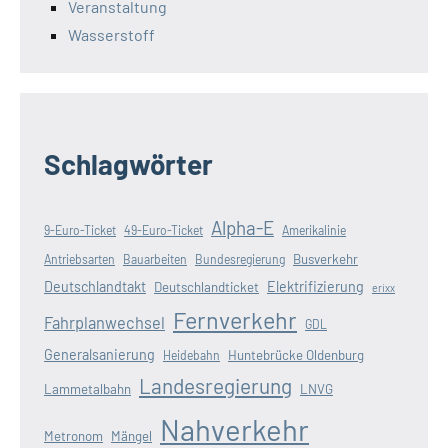
Veranstaltung
Wasserstoff
Schlagwörter
Alpha-E
9-Euro-Ticket
49-Euro-Ticket
Amerikalinie
Busverkehr
Antriebsarten
Bauarbeiten
Bundesregierung
Deutschlandtakt
Elektrifizierung
Deutschlandticket
erixx
Fernverkehr
Fahrplanwechsel
GDL
Generalsanierung
Huntebrücke Oldenburg
Heidebahn
Landesregierung
Lammetalbahn
LNVG
Nahverkehr
Metronom
Mängel