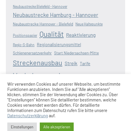
Neubaustrecke Bielefeld - Hannover
Neubaustrecke Hamburg - Hannover
Neubaustrecke Hannover - Bielefeld
Neue Haltepunkte
Qualität
Reaktivierung
Positionspapier
Regionalisierungsmittel
Regio-S-Bahn
Schienenersatzverkehr
Start Niedersachsen-Mitte
Streckenausbau
Streik
Tarife
Verkehrswende
Verspätungen
Wasserstoff
Wir verwenden Cookies auf unserer Webseite, um bestimmte
Zugausfälle
Funktionen anzubieten. Indem Sie auf "Alle akzeptieren”
Weserbahn
Wunderline
Zugangebot
klicken, stimmen Sie der Verwendung aller Cookies zu. Über
"Einstellungen" können Sie detaillierter bestimmen, welche
Cookies verwendet werden dürfen. Für detaillierte
Informationen zum Datenschutz rufen Sie bitte unsere
Datenschutzerklärung
auf.
Impressum
|
Datenschutzerklärung
|
Anmeldung am
Einstellungen
Alle akzeptieren
Redaktionssystem