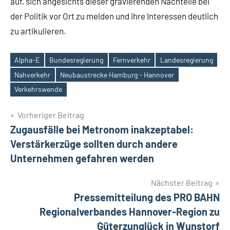
auf, sich angesichts dieser gravierenden Nachteile bei
der Politik vor Ort zu melden und ihre Interessen deutlich
zu artikulieren.
Alpha-E
Bundesregierung
Fernverkehr
Landesregierung
Nahverkehr
Neubaustrecke Hamburg - Hannover
Schlagwörter
Verkehrswende
Beitragsnavigation
Vorheriger Beitrag
Zugausfälle bei Metronom inakzeptabel:
Verstärkerzüge sollten durch andere
Unternehmen gefahren werden
Nächster Beitrag
Pressemitteilung des PRO BAHN
Regionalverbandes Hannover-Region zu
Güterzunglück in Wunstorf