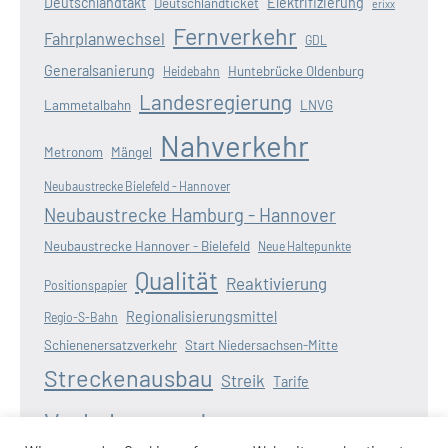
Deutschlandtakt
Elektrifizierung
Deutschlandticket
erixx
Fernverkehr
Fahrplanwechsel
GDL
Generalsanierung
Huntebrücke Oldenburg
Heidebahn
Landesregierung
Lammetalbahn
LNVG
Nahverkehr
Metronom
Mängel
Neubaustrecke Bielefeld - Hannover
Neubaustrecke Hamburg - Hannover
Neubaustrecke Hannover - Bielefeld
Neue Haltepunkte
Qualität
Reaktivierung
Positionspapier
Regionalisierungsmittel
Regio-S-Bahn
Schienenersatzverkehr
Start Niedersachsen-Mitte
Streckenausbau
Streik
Tarife
Verkehrswende
Verspätungen
Wasserstoff