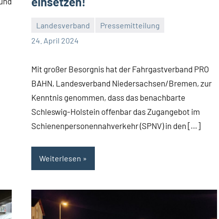
einsetzen!
 und
Landesverband
Pressemitteilung
Malte
Ein
24. April 2024
Diehl
Kommentar
Mit großer Besorgnis hat der Fahrgastverband PRO
BAHN, Landesverband Niedersachsen/Bremen, zur
Kenntnis genommen, dass das benachbarte
Schleswig-Holstein offenbar das Zugangebot im
Schienenpersonennahverkehr (SPNV) in den […]
Weiterlesen