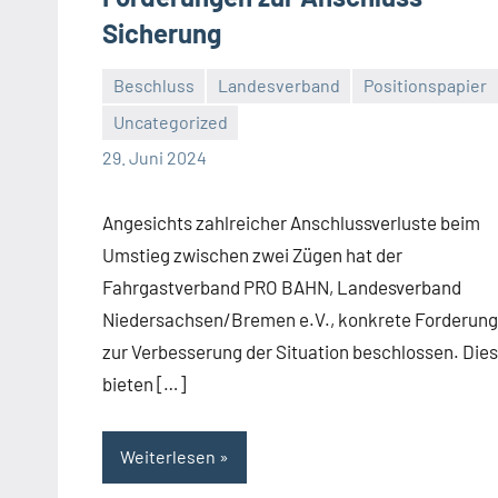
Sicherung
Beschluss
Landesverband
Positionspapier
Uncategorized
Malte
Keine
29. Juni 2024
Diehl
Kommentare
Angesichts zahlreicher Anschlussverluste beim
Umstieg zwischen zwei Zügen hat der
Fahrgastverband PRO BAHN, Landesverband
Niedersachsen/Bremen e.V., konkrete Forderun
zur Verbesserung der Situation beschlossen. Die
bieten […]
Weiterlesen