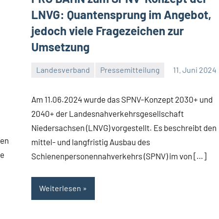
LNVG: Quantensprung im Angebot,
jedoch viele Fragezeichen zur
Umsetzung
Landesverband
Pressemitteilung
11. Juni 2024
Malte
2
Diehl
Kommentare
Am 11.06.2024 wurde das SPNV-Konzept 2030+ und
2040+ der Landesnahverkehrsgesellschaft
Niedersachsen (LNVG) vorgestellt. Es beschreibt den
gen
mittel- und langfristig Ausbau des
se
Schienenpersonennahverkehrs (SPNV) im von […]
Weiterlesen