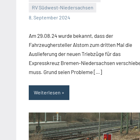
Malte
3
RV Südwest-Niedersachsen
Diehl
Kommentare
8. September 2024
Am 29.08.24 wurde bekannt, dass der
Fahrzeughersteller Alstom zum dritten Mal die
Auslieferung der neuen Triebzüge für das
Expresskreuz Bremen-Niedersachsen verschieb
muss. Grund seien Probleme […]
Weiterlesen