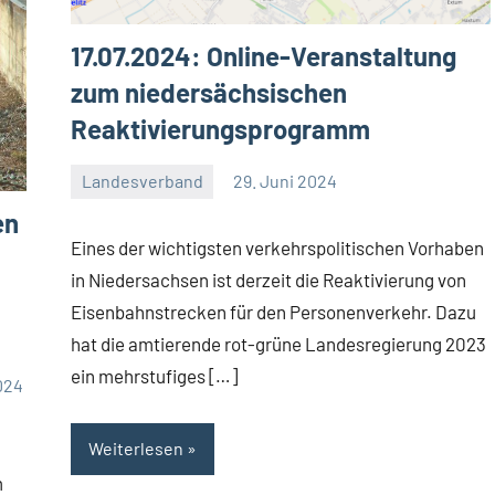
17.07.2024: Online-Veranstaltung
zum niedersächsischen
Reaktivierungsprogramm
Landesverband
29. Juni 2024
Malte
Ein
en
Diehl
Kommentar
Eines der wichtigsten verkehrspolitischen Vorhaben
in Niedersachsen ist derzeit die Reaktivierung von
Eisenbahnstrecken für den Personenverkehr. Dazu
hat die amtierende rot-grüne Landesregierung 2023
ein mehrstufiges […]
2024
Weiterlesen
m