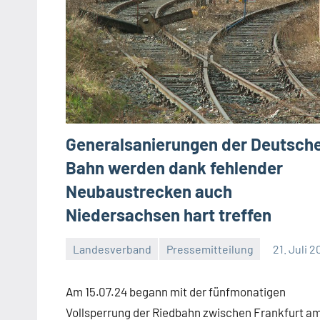
Generalsanierungen der Deutsch
Bahn werden dank fehlender
Neubaustrecken auch
Niedersachsen hart treffen
Landesverband
Pressemitteilung
21. Juli 
Malte
2
Diehl
Kommentare
Am 15.07.24 begann mit der fünfmonatigen
Vollsperrung der Riedbahn zwischen Frankfurt a