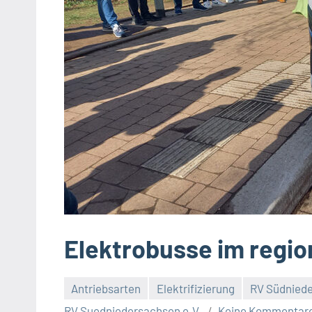
Elektrobusse im regio
Antriebsarten
Elektrifizierung
RV Südniede
RV Suedniedersachsen e.V.
Keine Kommentar