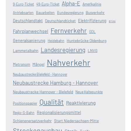
Alpha-E
9-Euro-Ticket
49-Euro-Ticket
Amerikalinie
Busverkehr
Antriebsarten
Bauarbeiten
Bundesregierung
Deutschlandtakt
Elektrifizierung
Deutschlandticket
erixx
Fernverkehr
Fahrplanwechsel
GDL
Generalsanierung
Huntebrücke Oldenburg
Heidebahn
Landesregierung
Lammetalbahn
LNVG
Nahverkehr
Metronom
Mängel
Neubaustrecke Bielefeld - Hannover
Neubaustrecke Hamburg - Hannover
Neubaustrecke Hannover - Bielefeld
Neue Haltepunkte
Qualität
Reaktivierung
Positionspapier
Regionalisierungsmittel
Regio-S-Bahn
Schienenersatzverkehr
Start Niedersachsen-Mitte
Streckenausbau
Streik