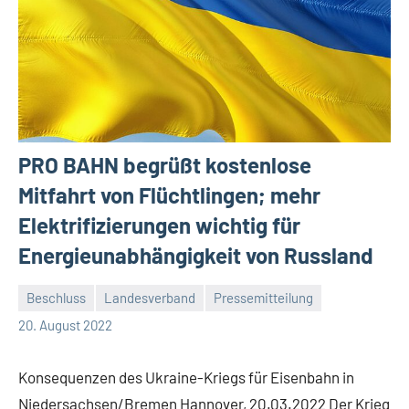
PRO BAHN begrüßt kostenlose
Mitfahrt von Flüchtlingen; mehr
Elektrifizierungen wichtig für
Energieunabhängigkeit von Russland
Beschluss
Landesverband
Pressemitteilung
Malte
Keine
20. August 2022
Diehl
Kommentare
Konsequenzen des Ukraine-Kriegs für Eisenbahn in
Niedersachsen/Bremen Hannover, 20.03.2022 Der Krieg