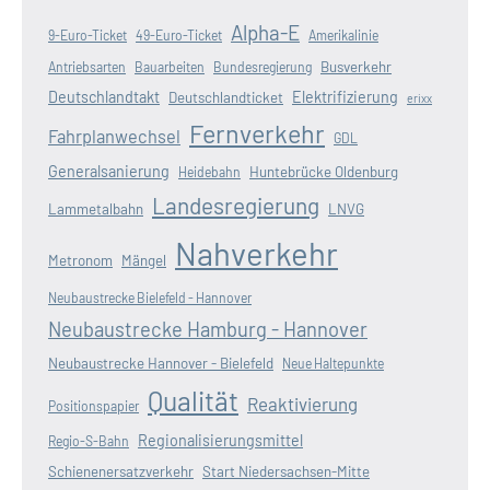
Alpha-E
9-Euro-Ticket
49-Euro-Ticket
Amerikalinie
Busverkehr
Antriebsarten
Bauarbeiten
Bundesregierung
Deutschlandtakt
Elektrifizierung
Deutschlandticket
erixx
Fernverkehr
Fahrplanwechsel
GDL
Generalsanierung
Huntebrücke Oldenburg
Heidebahn
Landesregierung
Lammetalbahn
LNVG
Nahverkehr
Metronom
Mängel
Neubaustrecke Bielefeld - Hannover
Neubaustrecke Hamburg - Hannover
Neubaustrecke Hannover - Bielefeld
Neue Haltepunkte
Qualität
Reaktivierung
Positionspapier
Regionalisierungsmittel
Regio-S-Bahn
Schienenersatzverkehr
Start Niedersachsen-Mitte