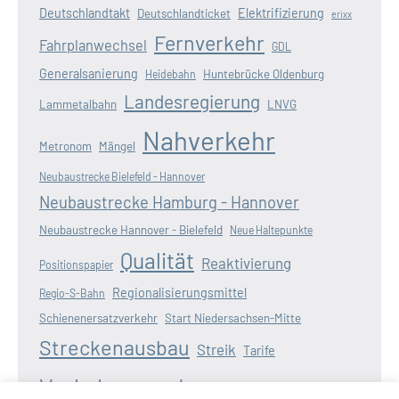
Deutschlandtakt
Elektrifizierung
Deutschlandticket
erixx
Fernverkehr
Fahrplanwechsel
GDL
Generalsanierung
Huntebrücke Oldenburg
Heidebahn
Landesregierung
Lammetalbahn
LNVG
Nahverkehr
Metronom
Mängel
Neubaustrecke Bielefeld - Hannover
Neubaustrecke Hamburg - Hannover
Neubaustrecke Hannover - Bielefeld
Neue Haltepunkte
Qualität
Reaktivierung
Positionspapier
Regionalisierungsmittel
Regio-S-Bahn
Schienenersatzverkehr
Start Niedersachsen-Mitte
Streckenausbau
Streik
Tarife
Verkehrswende
Verspätungen
Wasserstoff