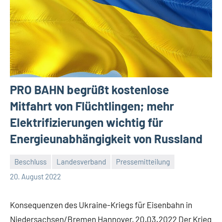
PRO BAHN begrüßt kostenlose
Mitfahrt von Flüchtlingen; mehr
Elektrifizierungen wichtig für
Energieunabhängigkeit von Russland
Beschluss
Landesverband
Pressemitteilung
Malte
Keine
20. August 2022
Diehl
Kommentare
Konsequenzen des Ukraine-Kriegs für Eisenbahn in
Niedersachsen/Bremen Hannover, 20.03.2022 Der Krieg