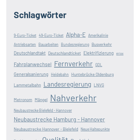
Schlagwörter
Alpha-E
9-Euro-Ticket
49-Euro-Ticket
Amerikalinie
Busverkehr
Antriebsarten
Bauarbeiten
Bundesregierung
Deutschlandtakt
Elektrifizierung
Deutschlandticket
erixx
Fernverkehr
Fahrplanwechsel
GDL
Generalsanierung
Huntebrücke Oldenburg
Heidebahn
Landesregierung
Lammetalbahn
LNVG
Nahverkehr
Metronom
Mängel
Neubaustrecke Bielefeld - Hannover
Neubaustrecke Hamburg - Hannover
Neubaustrecke Hannover - Bielefeld
Neue Haltepunkte
Qualität