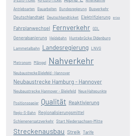
9-Euro-Ticket
49-Euro-Ticket
Amerikalinie
Busverkehr
Antriebsarten
Bauarbeiten
Bundesregierung
Deutschlandtakt
Elektrifizierung
Deutschlandticket
erixx
Fernverkehr
Fahrplanwechsel
GDL
Generalsanierung
Huntebrücke Oldenburg
Heidebahn
Landesregierung
Lammetalbahn
LNVG
Nahverkehr
Metronom
Mängel
Neubaustrecke Bielefeld - Hannover
Neubaustrecke Hamburg - Hannover
Neubaustrecke Hannover - Bielefeld
Neue Haltepunkte
Qualität
Reaktivierung
Positionspapier
Regionalisierungsmittel
Regio-S-Bahn
Schienenersatzverkehr
Start Niedersachsen-Mitte
Streckenausbau
Streik
Tarife