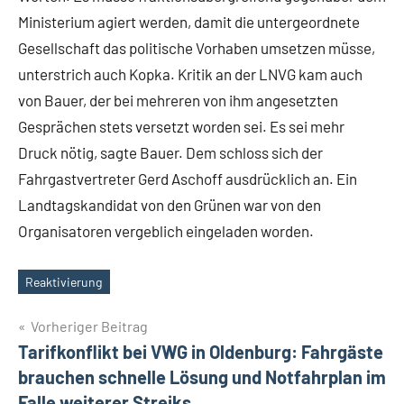
Ministerium agiert werden, damit die untergeordnete
Gesellschaft das politische Vorhaben umsetzen müsse,
unterstrich auch Kopka. Kritik an der LNVG kam auch
von Bauer, der bei mehreren von ihm angesetzten
Gesprächen stets versetzt worden sei. Es sei mehr
Druck nötig, sagte Bauer. Dem schloss sich der
Fahrgastvertreter Gerd Aschoff ausdrücklich an. Ein
Landtagskandidat von den Grünen war von den
Organisatoren vergeblich eingeladen worden.
Reaktivierung
Schlagwörter
Beitragsnavigation
Vorheriger Beitrag
Tarifkonflikt bei VWG in Oldenburg: Fahrgäste
brauchen schnelle Lösung und Notfahrplan im
Falle weiterer Streiks