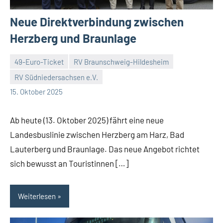
Neue Direktverbindung zwischen
Herzberg und Braunlage
49-Euro-Ticket
RV Braunschweig-Hildesheim
RV Südniedersachsen e.V.
RV
Keine
15. Oktober 2025
Suedniedersachsen
Kommentare
e.V.
Ab heute (13. Oktober 2025) fährt eine neue
Landesbuslinie zwischen Herzberg am Harz, Bad
Lauterberg und Braunlage. Das neue Angebot richtet
sich bewusst an Touristinnen […]
Weiterlesen