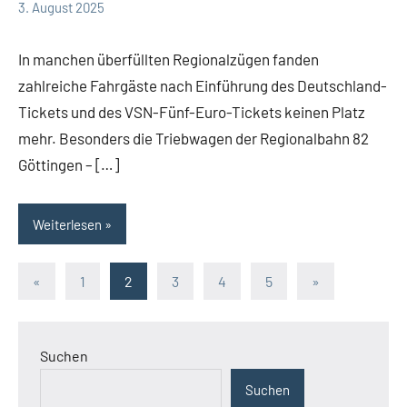
RV
2
3. August 2025
Suedniedersachsen
Kommentare
e.V.
In manchen überfüllten Regionalzügen fanden
zahlreiche Fahrgäste nach Einführung des Deutschland-
Tickets und des VSN-Fünf-Euro-Tickets keinen Platz
mehr. Besonders die Triebwagen der Regionalbahn 82
Göttingen – […]
Weiterlesen
Seitennummerierung
Vorherige
Nächste
«
1
2
3
4
5
»
Beiträge
Beiträge
der
Beiträge
Suchen
Suchen