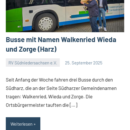
Busse mit Namen Walkenried Wieda
und Zorge (Harz)
RV Südniedersachsen e.V.
25. September 2025
RV
Keine
Suedniedersachsen
Kommentare
Seit Anfang der Woche fahren drei Busse durch den
e.V.
Südharz, die an der Seite Südharzer Gemeindenamen
tragen: Walkenried, Wieda und Zorge. Die
Ortsbürgermeister tauften die […]
Weiterlesen