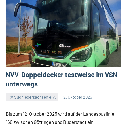
NVV-Doppeldecker testweise im VSN
unterwegs
RV Südniedersachsen e.V.
2. Oktober 2025
RV
Keine
Suedniedersachsen
Kommentare
Bis zum 12. Oktober 2025 wird auf der Landesbuslinie
e.V.
160 zwischen Göttingen und Duderstadt ein