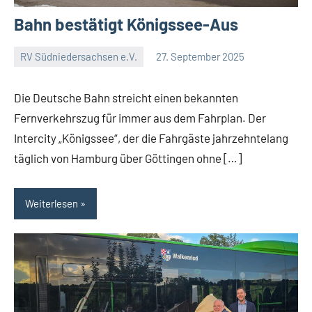
Bahn bestätigt Königssee-Aus
RV Südniedersachsen e.V.
27. September 2025
RV
Ein
Suedniedersachsen
Kommentar
Die Deutsche Bahn streicht einen bekannten
e.V.
Fernverkehrszug für immer aus dem Fahrplan. Der
Intercity „Königssee“, der die Fahrgäste jahrzehntelang
täglich von Hamburg über Göttingen ohne […]
Weiterlesen