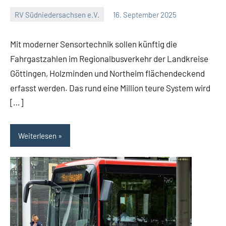
RV Südniedersachsen e.V.
16. September 2025
RV
Keine
Suedniedersachsen
Kommentare
Mit moderner Sensortechnik sollen künftig die
e.V.
Fahrgastzahlen im Regionalbusverkehr der Landkreise
Göttingen, Holzminden und Northeim flächendeckend
erfasst werden. Das rund eine Million teure System wird
[…]
Weiterlesen