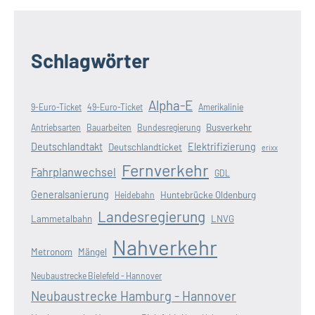
Schlagwörter
Alpha-E
9-Euro-Ticket
49-Euro-Ticket
Amerikalinie
Busverkehr
Antriebsarten
Bauarbeiten
Bundesregierung
Deutschlandtakt
Elektrifizierung
Deutschlandticket
erixx
Fernverkehr
Fahrplanwechsel
GDL
Generalsanierung
Huntebrücke Oldenburg
Heidebahn
Landesregierung
Lammetalbahn
LNVG
Nahverkehr
Metronom
Mängel
Neubaustrecke Bielefeld - Hannover
Neubaustrecke Hamburg - Hannover