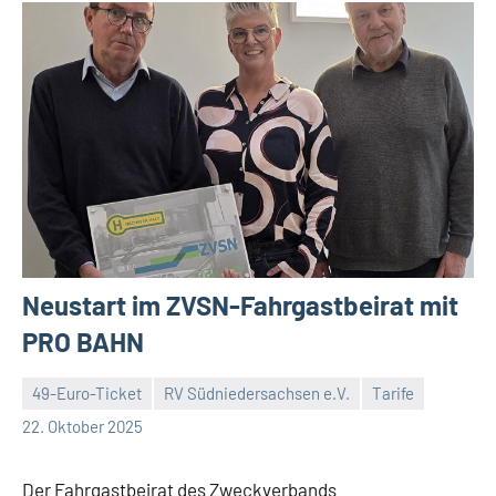
Neustart im ZVSN-Fahrgastbeirat mit
PRO BAHN
49-Euro-Ticket
RV Südniedersachsen e.V.
Tarife
RV
Keine
22. Oktober 2025
Suedniedersachsen
Kommentare
e.V.
Der Fahrgastbeirat des Zweckverbands