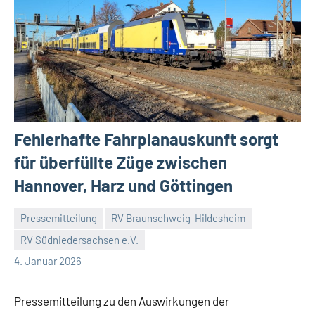
Fehlerhafte Fahrplanauskunft sorgt
für überfüllte Züge zwischen
Hannover, Harz und Göttingen
Pressemitteilung
RV Braunschweig-Hildesheim
RV Südniedersachsen e.V.
Malte
11
4. Januar 2026
Diehl
Kommentare
Pressemitteilung zu den Auswirkungen der