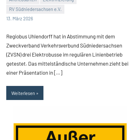
RV Südniedersachsen e.V.
RV
Keine
13. März 2026
Suedniedersachsen
Kommentare
e.V.
Regiobus Uhlendorff hat in Abstimmung mit dem
Zweckverband Verkehrsverbund Südniedersachsen
(ZVSN) drei Elektrobusse im regulären Linienbetrieb
getestet. Das mittelständische Unternehmen zieht bei
einer Präsentation in […]
Weiterlesen