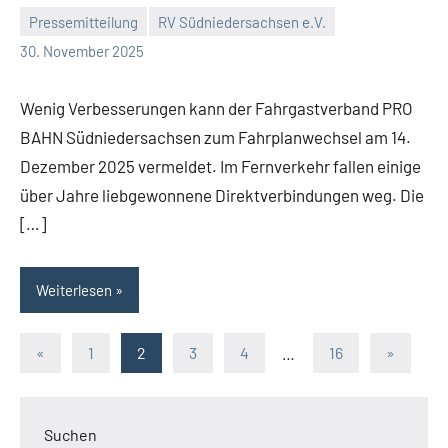
Pressemitteilung
RV Südniedersachsen e.V.
RV
Keine
30. November 2025
Suedniedersachsen
Kommentare
e.V.
Wenig Verbesserungen kann der Fahrgastverband PRO
BAHN Südniedersachsen zum Fahrplanwechsel am 14.
Dezember 2025 vermeldet. Im Fernverkehr fallen einige
über Jahre liebgewonnene Direktverbindungen weg. Die
[…]
Weiterlesen
Seitennummerierung
Vorherige
Nächste
«
1
2
3
4
…
16
»
Beiträge
Beiträge
der
Beiträge
Suchen