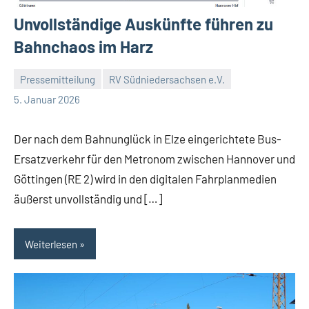
Unvollständige Auskünfte führen zu
Bahnchaos im Harz
Pressemitteilung
RV Südniedersachsen e.V.
RV
Ein
5. Januar 2026
Suedniedersachsen
Kommentar
e.V.
Der nach dem Bahnunglück in Elze eingerichtete Bus-
Ersatzverkehr für den Metronom zwischen Hannover und
Göttingen (RE 2) wird in den digitalen Fahrplanmedien
äußerst unvollständig und […]
Weiterlesen