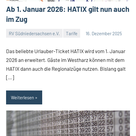
Ab 1. Januar 2026: HATIX gilt nun auch
im Zug
RV Südniedersachsen e.V.
Tarife
16. Dezember 2025
RV
Keine
Suedniedersachsen
Kommentare
Das beliebte Urlauber-Ticket HATIX wird vom 1. Januar
e.V.
2026 an erweitert. Gäste im Westharz können mit dem
HATIX dann auch die Regionalzüge nutzen. Bislang galt
[…]
Weiterlesen