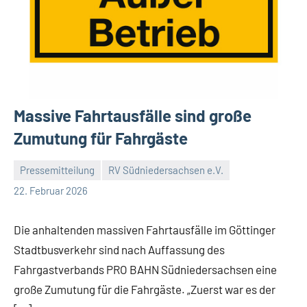
Massive Fahrtausfälle sind große
Zumutung für Fahrgäste
Pressemitteilung
RV Südniedersachsen e.V.
RV
Keine
22. Februar 2026
Suedniedersachsen
Kommentare
e.V.
Die anhaltenden massiven Fahrtausfälle im Göttinger
Stadtbusverkehr sind nach Auffassung des
Fahrgastverbands PRO BAHN Südniedersachsen eine
große Zumutung für die Fahrgäste. „Zuerst war es der