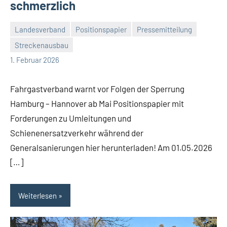
schmerzlich
Landesverband
Positionspapier
Pressemitteilung
Streckenausbau
Malte
6
1. Februar 2026
Diehl
Kommentare
Fahrgastverband warnt vor Folgen der Sperrung
Hamburg – Hannover ab Mai Positionspapier mit
Forderungen zu Umleitungen und
Schienenersatzverkehr während der
Generalsanierungen hier herunterladen! Am 01.05.2026
[…]
Weiterlesen