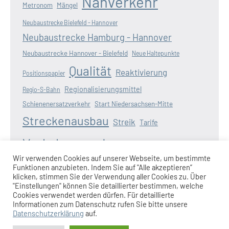
Nahverkehr
Metronom
Mängel
Neubaustrecke Bielefeld - Hannover
Neubaustrecke Hamburg - Hannover
Neubaustrecke Hannover - Bielefeld
Neue Haltepunkte
Qualität
Reaktivierung
Positionspapier
Regionalisierungsmittel
Regio-S-Bahn
Schienenersatzverkehr
Start Niedersachsen-Mitte
Streckenausbau
Streik
Tarife
Verkehrswende
Verspätungen
Wasserstoff
Wir verwenden Cookies auf unserer Webseite, um bestimmte
Zugausfälle
Funktionen anzubieten. Indem Sie auf "Alle akzeptieren”
Weserbahn
Wunderline
Zugangebot
klicken, stimmen Sie der Verwendung aller Cookies zu. Über
"Einstellungen" können Sie detaillierter bestimmen, welche
Cookies verwendet werden dürfen. Für detaillierte
Informationen zum Datenschutz rufen Sie bitte unsere
Datenschutzerklärung
auf.
Impressum
|
Datenschutzerklärung
|
Anmeldung am