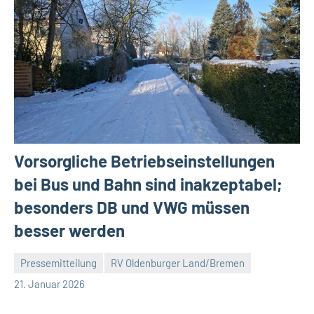
Vorsorgliche Betriebseinstellungen
bei Bus und Bahn sind inakzeptabel;
besonders DB und VWG müssen
besser werden
Pressemitteilung
RV Oldenburger Land/Bremen
Malte
Keine
21. Januar 2026
Diehl
Kommentare