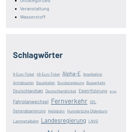
Uncategorized
Veranstaltung
Wasserstoff
Schlagwörter
Alpha-E
9-Euro-Ticket
49-Euro-Ticket
Amerikalinie
Busverkehr
Antriebsarten
Bauarbeiten
Bundesregierung
Deutschlandtakt
Elektrifizierung
Deutschlandticket
erixx
Fernverkehr
Fahrplanwechsel
GDL
Generalsanierung
Huntebrücke Oldenburg
Heidebahn
Landesregierung
Lammetalbahn
LNVG