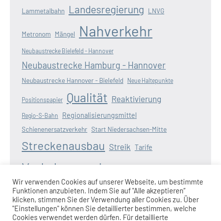
Landesregierung
Lammetalbahn
LNVG
Nahverkehr
Metronom
Mängel
Neubaustrecke Bielefeld - Hannover
Neubaustrecke Hamburg - Hannover
Neubaustrecke Hannover - Bielefeld
Neue Haltepunkte
Qualität
Reaktivierung
Positionspapier
Regionalisierungsmittel
Regio-S-Bahn
Schienenersatzverkehr
Start Niedersachsen-Mitte
Streckenausbau
Streik
Tarife
Verkehrswende
Verspätungen
Wasserstoff
Wir verwenden Cookies auf unserer Webseite, um bestimmte
Zugausfälle
Funktionen anzubieten. Indem Sie auf "Alle akzeptieren”
Weserbahn
Wunderline
Zugangebot
klicken, stimmen Sie der Verwendung aller Cookies zu. Über
"Einstellungen" können Sie detaillierter bestimmen, welche
Cookies verwendet werden dürfen. Für detaillierte