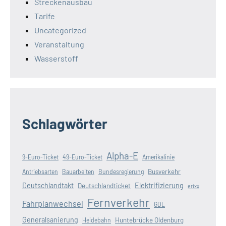
Streckenausbau
Tarife
Uncategorized
Veranstaltung
Wasserstoff
Schlagwörter
Alpha-E
9-Euro-Ticket
49-Euro-Ticket
Amerikalinie
Busverkehr
Antriebsarten
Bauarbeiten
Bundesregierung
Deutschlandtakt
Elektrifizierung
Deutschlandticket
erixx
Fernverkehr
Fahrplanwechsel
GDL
Generalsanierung
Huntebrücke Oldenburg
Heidebahn