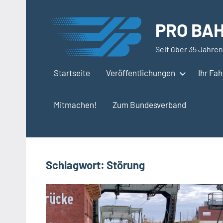
Zum
Inhalt
PRO BAH
springen
Seit über 35 Jahren
Startseite
Veröffentlichungen
Ihr Fa
Mitmachen!
Zum Bundesverband
Schlagwort:
Störung