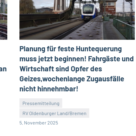
Planung für feste Huntequerung
muss jetzt beginnen! Fahrgäste und
an
Wirtschaft sind Opfer des
Geizes,wochenlange Zugausfälle
nicht hinnehmbar!
Pressemitteilung
RV Oldenburger Land/Bremen
Malte
Ein
5. November 2025
Diehl
Kommentar