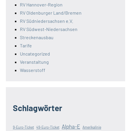
RV Hannover-Region
RV Oldenburger Land/Bremen
RV Südniedersachsen e.V.
RV Südwest-Niedersachsen
Streckenausbau
Tarife
Uncategorized
Veranstaltung
Wasserstoff
Schlagwörter
Alpha-E
9-Euro-Ticket
49-Euro-Ticket
Amerikalinie