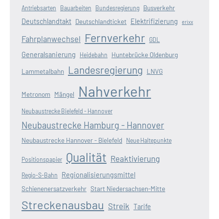
Busverkehr
Antriebsarten
Bauarbeiten
Bundesregierung
Deutschlandtakt
Elektrifizierung
Deutschlandticket
erixx
Fernverkehr
Fahrplanwechsel
GDL
Generalsanierung
Huntebrücke Oldenburg
Heidebahn
Landesregierung
Lammetalbahn
LNVG
Nahverkehr
Metronom
Mängel
Neubaustrecke Bielefeld - Hannover
Neubaustrecke Hamburg - Hannover
Neubaustrecke Hannover - Bielefeld
Neue Haltepunkte
Qualität
Reaktivierung
Positionspapier
Regionalisierungsmittel
Regio-S-Bahn
Schienenersatzverkehr
Start Niedersachsen-Mitte
Streckenausbau
Streik
Tarife