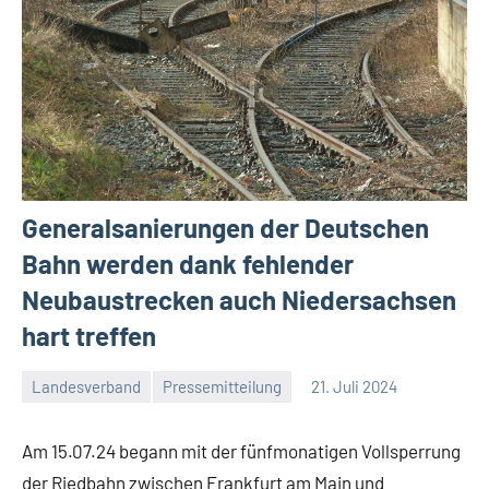
Generalsanierungen der Deutschen
Bahn werden dank fehlender
Neubaustrecken auch Niedersachsen
hart treffen
Landesverband
Pressemitteilung
21. Juli 2024
Malte
2
Diehl
Kommentare
Am 15.07.24 begann mit der fünfmonatigen Vollsperrung
der Riedbahn zwischen Frankfurt am Main und