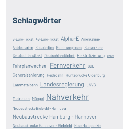
Schlagwörter
Alpha-E
9-Euro-Ticket
49-Euro-Ticket
Amerikalinie
Busverkehr
Antriebsarten
Bauarbeiten
Bundesregierung
Deutschlandtakt
Elektrifizierung
Deutschlandticket
erixx
Fernverkehr
Fahrplanwechsel
GDL
Generalsanierung
Huntebrücke Oldenburg
Heidebahn
Landesregierung
Lammetalbahn
LNVG
Nahverkehr
Metronom
Mängel
Neubaustrecke Bielefeld - Hannover
Neubaustrecke Hamburg - Hannover
Neubaustrecke Hannover - Bielefeld
Neue Haltepunkte