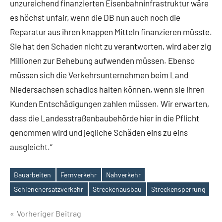
unzureichend finanzierten Eisenbahninfrastruktur wäre
es höchst unfair, wenn die DB nun auch noch die
Reparatur aus ihren knappen Mitteln finanzieren müsste.
Sie hat den Schaden nicht zu verantworten, wird aber zig
Millionen zur Behebung aufwenden müssen. Ebenso
müssen sich die Verkehrsunternehmen beim Land
Niedersachsen schadlos halten können, wenn sie ihren
Kunden Entschädigungen zahlen müssen. Wir erwarten,
dass die Landesstraßenbaubehörde hier in die Pflicht
genommen wird und jegliche Schäden eins zu eins
ausgleicht.“
Bauarbeiten
Fernverkehr
Nahverkehr
Schlagwörter
Schienenersatzverkehr
Streckenausbau
Streckensperrung
Beitragsnavigation
Vorheriger Beitrag