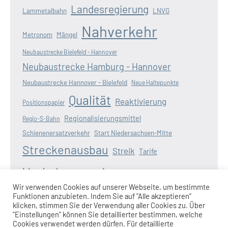
Landesregierung
Lammetalbahn
LNVG
Nahverkehr
Metronom
Mängel
Neubaustrecke Bielefeld - Hannover
Neubaustrecke Hamburg - Hannover
Neubaustrecke Hannover - Bielefeld
Neue Haltepunkte
Qualität
Reaktivierung
Positionspapier
Regionalisierungsmittel
Regio-S-Bahn
Schienenersatzverkehr
Start Niedersachsen-Mitte
Streckenausbau
Streik
Tarife
Verkehrswende
Verspätungen
Wasserstoff
Wir verwenden Cookies auf unserer Webseite, um bestimmte
Zugausfälle
Funktionen anzubieten. Indem Sie auf "Alle akzeptieren”
Weserbahn
Wunderline
Zugangebot
klicken, stimmen Sie der Verwendung aller Cookies zu. Über
"Einstellungen" können Sie detaillierter bestimmen, welche
Cookies verwendet werden dürfen. Für detaillierte