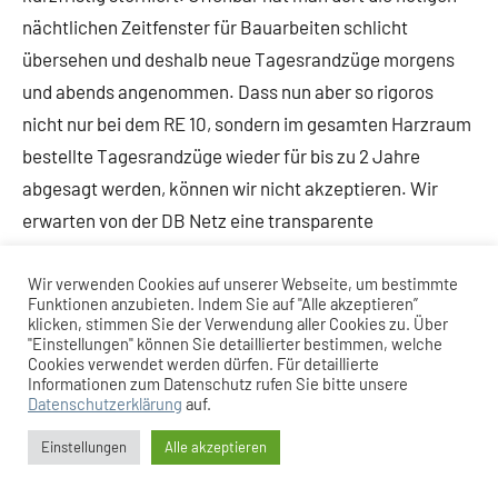
nächtlichen Zeitfenster für Bauarbeiten schlicht
übersehen und deshalb neue Tagesrandzüge morgens
und abends angenommen. Dass nun aber so rigoros
nicht nur bei dem RE 10, sondern im gesamten Harzraum
bestellte Tagesrandzüge wieder für bis zu 2 Jahre
abgesagt werden, können wir nicht akzeptieren. Wir
erwarten von der DB Netz eine transparente
Bauplanung, die sobald wie möglich zumindest in den
Wochenendnächten die Fahrplanverbesserungen
Wir verwenden Cookies auf unserer Webseite, um bestimmte
Funktionen anzubieten. Indem Sie auf "Alle akzeptieren”
zulässt“, meint Gryschka. Auch die Verzögerung des
klicken, stimmen Sie der Verwendung aller Cookies zu. Über
"Einstellungen" können Sie detaillierter bestimmen, welche
neuen Zuges um 4.44 Uhr von Hildesheim nach Hannover
Cookies verwendet werden dürfen. Für detaillierte
mit guten Anschlüssen nach Köln und Süddeutschland
Informationen zum Datenschutz rufen Sie bitte unsere
Datenschutzerklärung
auf.
möchte er nicht länger als 1 Jahr hinnehmen und setzt
auf das Verhandlungsgeschick der
Einstellungen
Alle akzeptieren
Landesnahverkehrsgesellschaft, die die